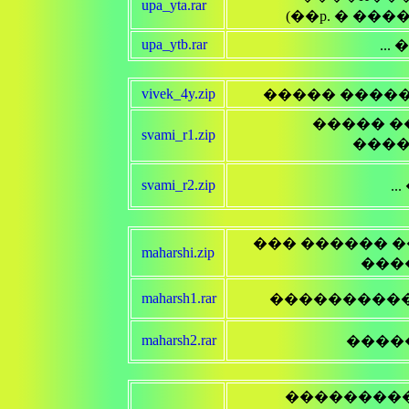
upa_yta.rar
(��p. � ���
upa_ytb.rar
..
vivek_4y.zip
����� ����
����� �
svami_r1.zip
����
svami_r2.zip
.
��� ������ �
maharshi.zip
���
maharsh1.rar
����������
maharsh2.rar
����
���������