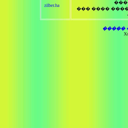
���
zilber.ha
��� ���� ���
����� 
Х