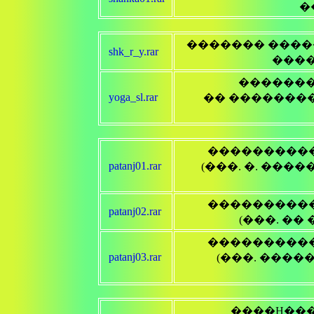
�
������� �����
shk_r_y.rar
����
�������
yoga_sl.rar
�� �������
patanj01.rar
(���. �. ���
patanj02.rar
(���. ��
patanj03.rar
(���. ����