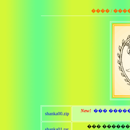
���� / ���
New!
��� ����
shanka00.zip
��� �����
shanka01.rar