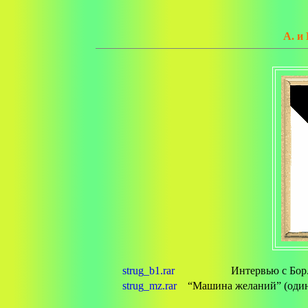
А. и
strug_b1.rar
Интервью с Бор
strug_mz.rar
“Машина желаний” (один 