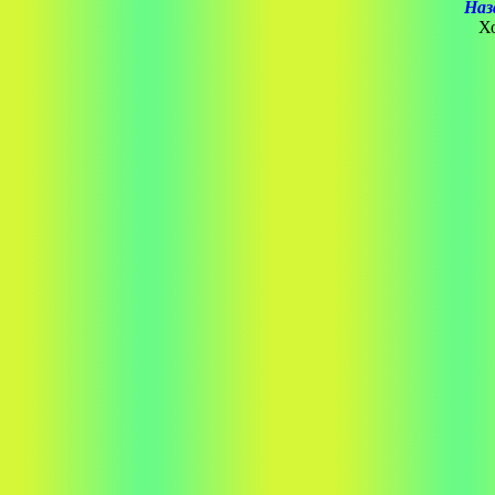
Наз
Х