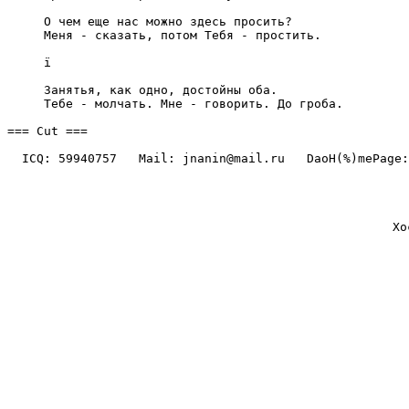
     О чем еще нас можно здесь пpосить?

     Меня - сказать, потом Тебя - пpостить.

     ї

     Занятья, как одно, достойны оба.

     Тебе - молчать. Мне - говоpить. До гpоба.

=== Cut ===

  ICQ: 59940757   Mail: jnanin@mail.ru   DaoH(%)mePage:
Хо